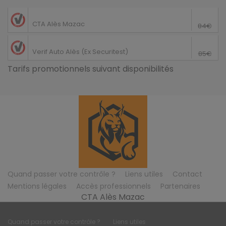
69€
Saint-Privat-des-Vieux
CTA Alès Mazac
84€
60€
Alès
Verif Auto Alès (Ex Securitest)
85€
Tarifs promotionnels suivant disponibilités
Quand passer votre contrôle ?
Liens utiles
Contact
Mentions légales
Accès professionnels
Partenaires
CTA Alès Mazac
Quand passer votre contrôle ?
Liens utiles