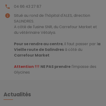
local_phone
04 66 43 27 87
info
Situé au rond de l'hôpital d'ALES, direction
SALINDRES.
A côté de l'usine SNR, du Carrefour Market et
du vétérinaire Vétalya.
Pour se rendre au centre
, il faut passer par l
a
Vieille route de Salindres
à côté du
Carrefour Market
Attention !!!
NE PAS prendre
l'impasse des
Glycines
Actualités