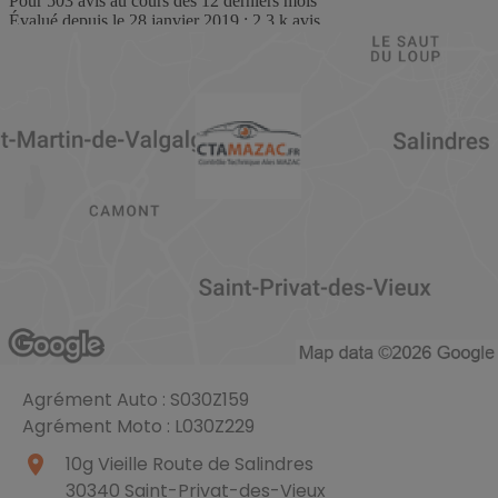
Agrément Auto : S030Z159
Agrément Moto : L030Z229
place
10g Vieille Route de Salindres
30340
Saint-Privat-des-Vieux