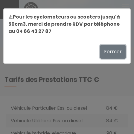
menu
⚠️
Pour les cyclomoteurs ou scooters jusqu'à
50cm3, merci de prendre RDV par téléphone
au 04 66 43 27 87
keyboard_arrow_right
Tarifs et Horaires Saint-Privat-des-Vieux
Fermer
Tarifs des Prestations TTC €
Véhicule Particulier Ess. ou diesel
84 €
Véhicule Utilitaire Ess. ou diesel
84 €
Vehicule hybride, electrique
90 €