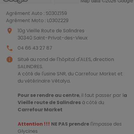
Agrément Auto : S030Z159
Agrément Moto : L030Z229
place
10g Vieille Route de Salindres
30340
Saint-Privat-des-Vieux
local_phone
04 66 43 27 87
info
Situé au rond de l'hôpital d'ALES, direction
SALINDRES.
A côté de l'usine SNR, du Carrefour Market et
du vétérinaire Vétalya.
Pour se rendre au centre
, il faut passer par l
a
Vieille route de Salindres
à côté du
Carrefour Market
Attention !!!
NE PAS prendre
l'impasse des
Glycines