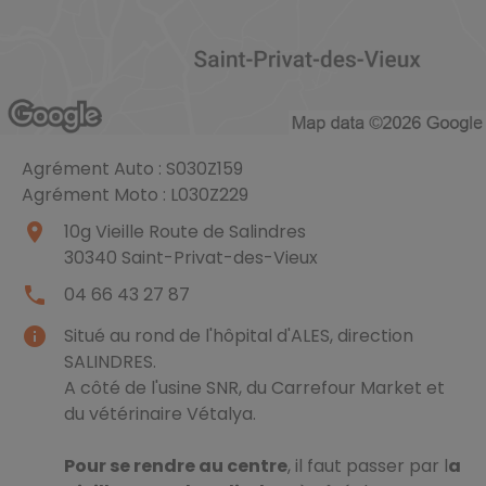
Agrément Auto : S030Z159
Agrément Moto : L030Z229
place
10g Vieille Route de Salindres
30340
Saint-Privat-des-Vieux
local_phone
04 66 43 27 87
info
Situé au rond de l'hôpital d'ALES, direction
SALINDRES.
A côté de l'usine SNR, du Carrefour Market et
du vétérinaire Vétalya.
Pour se rendre au centre
, il faut passer par l
a