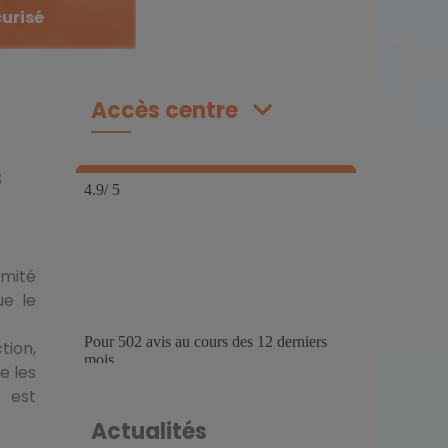
curisé
Accès centre
s
rmité
ue le
tion,
e les
f est
Actualités