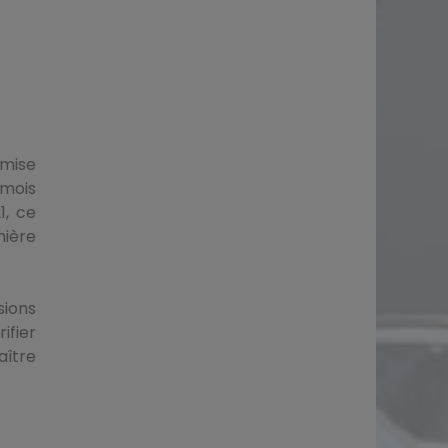
 mise
 mois
1, ce
mière
ions
ifier
aître