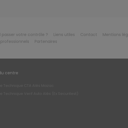
passer votre contrôle ?
Liens utiles
Contact
Mentions lég
professionnels
Partenaires
du centre
le Technique CTA Alès Mazac
e Technique Verif Auto Alès (Ex Securitest)