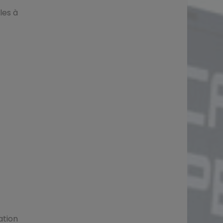
les à
ation