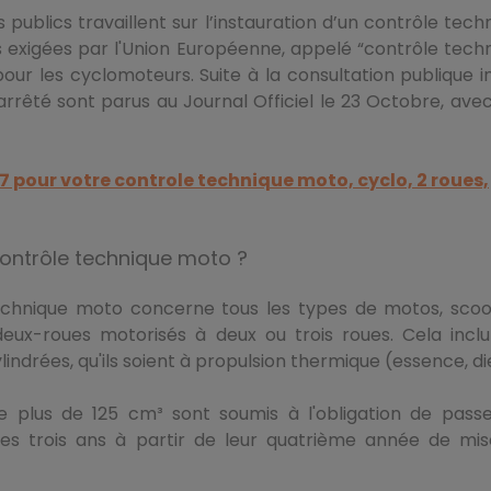
 publics travaillent sur l’instauration d’un contrôle tech
 exigées par l'Union Européenne, appelé “contrôle tech
our les cyclomoteurs. Suite à la consultation publique in
arrêté sont parus au Journal Officiel le 23 Octobre, ave
87
pour votre controle technique moto, cyclo, 2 roues,
contrôle technique moto ?
technique moto concerne tous les types de motos, scoo
eux-roues motorisés à deux ou trois roues. Cela inclu
lindrées, qu'ils soient à propulsion thermique (essence, di
 plus de 125 cm³ sont soumis à l'obligation de pass
les trois ans à partir de leur quatrième année de mi