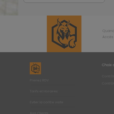
Quand 
Accès 
Choix 
Contrô
Prenez RDV
Contrôl
Tarifs et Horaires
Eviter la contre visite
Avis Clients