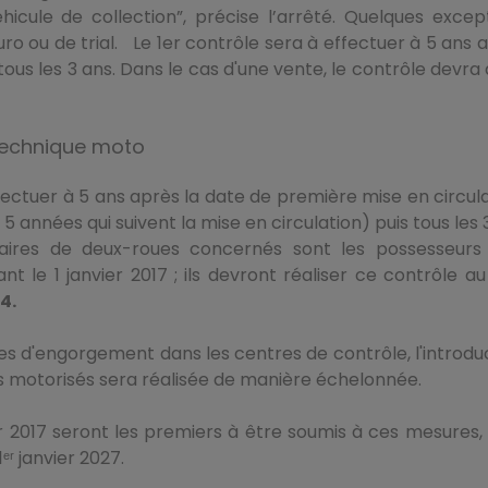
icule de collection”, précise l’arrêté. Quelques excep
 ou de trial. Le 1er contrôle sera à effectuer à 5 ans 
tous les 3 ans. Dans le cas d'une vente, le contrôle devra 
 technique moto
fectuer à 5 ans après la date de première mise en circula
 5 années qui suivent la mise en circulation) puis tous les 
taires de deux-roues concernés sont les possesseurs
t le 1 janvier 2017 ; ils devront réaliser ce contrôle au
4.
mes d'engorgement dans les centres de contrôle, l'introdu
s motorisés sera réalisée de manière échelonnée.
er 2017 seront les premiers à être soumis à ces mesures, 
ʳ janvier 2027.