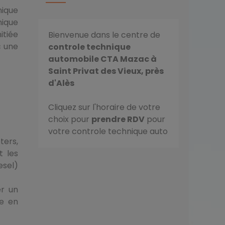
nique
nique
itiée
Bienvenue dans le centre de
c une
controle technique
automobile CTA Mazac à
Saint Privat des Vieux, près
d'Alès
Cliquez sur l'horaire de votre
choix pour
prendre RDV
pour
votre controle technique auto
ters,
t les
esel)
er un
se en