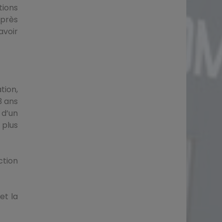
tions
après
avoir
tion,
3 ans
 d’un
 plus
ction
et la