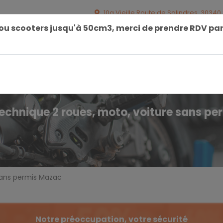
10g Vieille Route de Salindres
,
30340
ou scooters jusqu'à 50cm3, merci de prendre RDV par
Prenez RDV
Tarifs et Horaires
Eviter la c
echnique 2 roues, moto, voiture sans p
sans permis Mazac
Notre préoccupation, votre sécurité