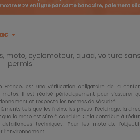
 votre RDV en ligne par carte bancaire, paiement sé
zac
arrow_drop_down
s, moto, cyclomoteur, quad, voiture san
permis
 France, est une vérification obligatoire de la confo
 motos. Il est réalisé périodiquement pour s'assurer q
ctionnement et respecte les normes de sécurité.
éments tels que les freins, les pneus, l'éclairage, la direc
 que la moto est sûre à conduire. Cela contribue à réduir
 défaillances techniques. Pour les motards, l’objecti
er l’environnement.